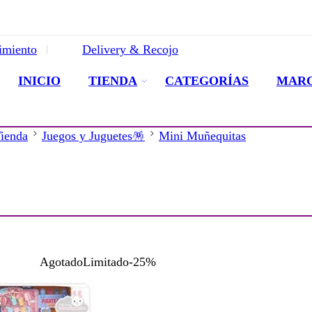
imiento
Delivery & Recojo
INICIO
TIENDA
CATEGORÍAS
MAR
ienda
Juegos y Juguetes🪅
Mini Muñequitas
Agotado
Limitado
-25%