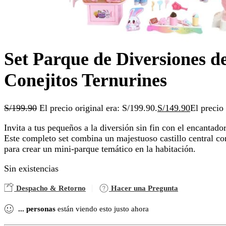
Set Parque de Diversiones d
Conejitos Ternurines
S/
199.90
El precio original era: S/199.90.
S/
149.90
El precio
Invita a tus pequeños a la diversión sin fin con el encantado
Este completo set combina un majestuoso castillo central con
para crear un mini-parque temático en la habitación.
Sin existencias
Despacho & Retorno
Hacer una Pregunta
...
personas
están viendo esto justo ahora