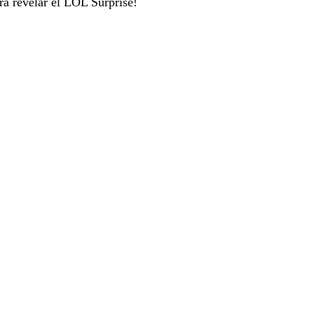
ara revelar el LOL Surprise!