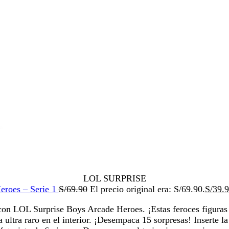
LOL SURPRISE
eroes – Serie 1
S/
69.90
El precio original era: S/69.90.
S/
39.
a con LOL Surprise Boys Arcade Heroes. ¡Estas feroces figuras
ltra raro en el interior. ¡Desempaca 15 sorpresas! Inserte la 