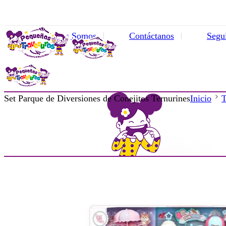
Quienes Somos
Contáctanos
Segu
Set Parque de Diversiones de Conejitos Ternurines
Inicio
T