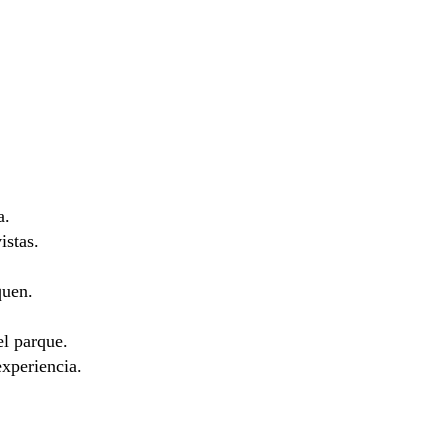
a.
istas.
quen.
el parque.
xperiencia.