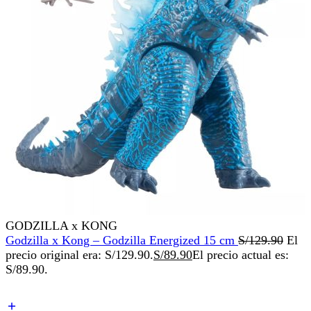
GODZILLA x KONG
Godzilla x Kong – Godzilla Energized 15 cm
S/
129.90
El
precio original era: S/129.90.
S/
89.90
El precio actual es:
S/89.90.