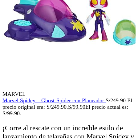
MARVEL
Marvel Spidey – Ghost-Spider con Planeador
S/
249.90
El
precio original era: S/249.90.
S/
99.90
El precio actual es:
S/99.90.
¡Corre al rescate con un increíble estilo de
lanzamiento de telarañas con Marvel Spidey y