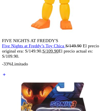
FIVE NIGHTS AT FREDDY'S
Five Nights at Freddy’s Toy Chica
S/
149.90
El precio
original era: S/149.90.
S/
109.90
El precio actual es:
S/109.90.
-33%
Limitado